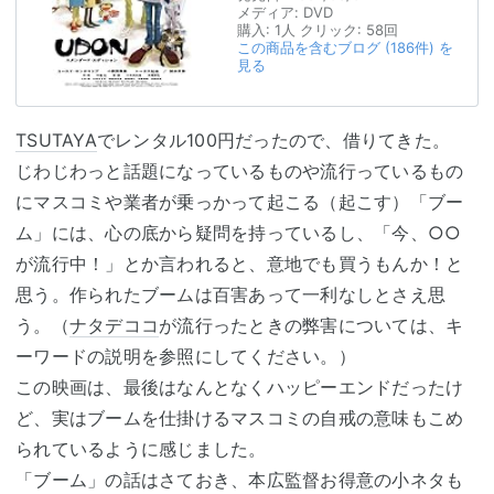
メディア:
DVD
購入
: 1人
クリック
: 58回
この商品を含むブログ (186件) を
見る
TSUTAYA
でレンタル100円だったので、借りてきた。
じわじわっと話題になっているものや流行っているもの
にマスコミや業者が乗っかって起こる（起こす）「ブー
ム」には、心の底から疑問を持っているし、「今、○○
が流行中！」とか言われると、意地でも買うもんか！と
思う。作られたブームは百害あって一利なしとさえ思
う。（
ナタデココ
が流行ったときの弊害については、キ
ーワードの説明を参照にしてください。）
この映画は、最後はなんとなくハッピーエンドだったけ
ど、実はブームを仕掛けるマスコミの自戒の意味もこめ
られているように感じました。
「ブーム」の話はさておき、本広監督お得意の小ネタも